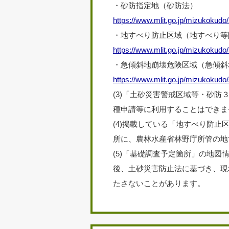
・砂防指定地（砂防法）
https://www.mlit.go.jp/mizukokudo/
・地すべり防止区域（地すべり等
https://www.mlit.go.jp/mizukokudo/
・急傾斜地崩壊危険区域（急傾斜
https://www.mlit.go.jp/mizukokudo
(3)
「土砂災害警戒区域等・砂防３
種申請等に利用することはできま
(4)
掲載している「地すべり防止
所に、農林水産省林野庁所管の地
(5)
「基礎調査予定箇所」の地図
後、土砂災害防止法に基づき、現
たさないことがあります。