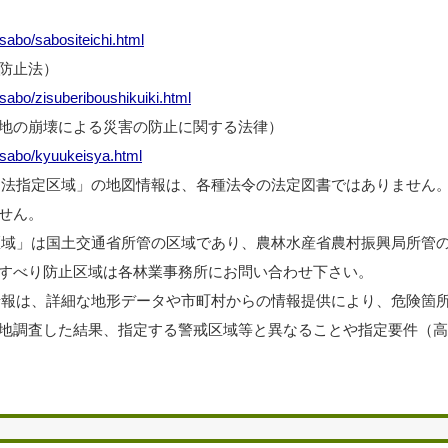
sabo/sabositeichi.html
防止法）
sabo/zisuberiboushikuiki.html
地の崩壊による災害の防止に関する法律）
/sabo/kyuukeisya.html
法指定区域」の地図情報は、各種法令の法定図書ではありません。
せん。
区域」は国土交通省所管の区域であり、農林水産省農村振興局所管
すべり防止区域は各林業事務所にお問い合わせ下さい。
情報は、詳細な地形データや市町村からの情報提供により、危険箇
地調査した結果、指定する警戒区域等と異なることや指定要件（高さ