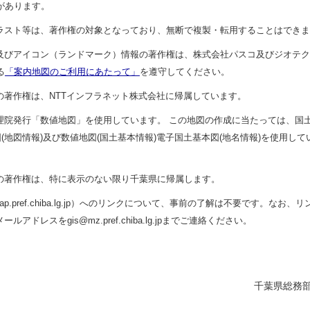
があります。
イラスト等は、著作権の対象となっており、無断で複製・転用することはでき
図及びアイコン（ランドマーク）情報の著作権は、株式会社パスコ及びジオテ
る
「案内地図のご利用にあたって」
を遵守してください。
の著作権は、NTTインフラネット株式会社に帰属しています。
地理院発行「数値地図」を使用しています。 この地図の作成に当たっては、国
図(地図情報)及び数値地図(国土基本情報)電子国土基本図(地名情報)を使用し
物の著作権は、特に表示のない限り千葉県に帰属します。
/map.pref.chiba.lg.jp）へのリンクについて、事前の了解は不要です。
ドレスをgis@mz.pref.chiba.lg.jpまでご連絡ください。
千葉県総務