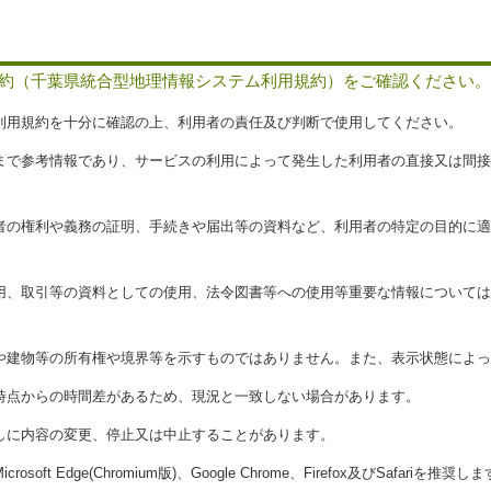
約（千葉県統合型地理情報システム利用規約）をご確認ください。
の利用規約を十分に確認の上、利用者の責任及び判断で使用してください。
くまで参考情報であり、サービスの利用によって発生した利用者の直接又は間
用者の権利や義務の証明、手続きや届出等の資料など、利用者の特定の目的に
使用、取引等の資料としての使用、法令図書等への使用等重要な情報について
地や建物等の所有権や境界等を示すものではありません。また、表示状態によ
成時点からの時間差があるため、現況と一致しない場合があります。
なしに内容の変更、停止又は中止することがあります。
oft Edge(Chromium版)、Google Chrome、Firefox及びSafar