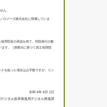
ません。
クノロジーズ株式会社に帰属していま
土地理院長の承認を得て、同院発行の数
ています。（測量法に基づく国土地理院
なお、リンクを貼った場合はお手数ですが、リン
令和 4年 4月 1日
部デジタル改革推進局デジタル推進課